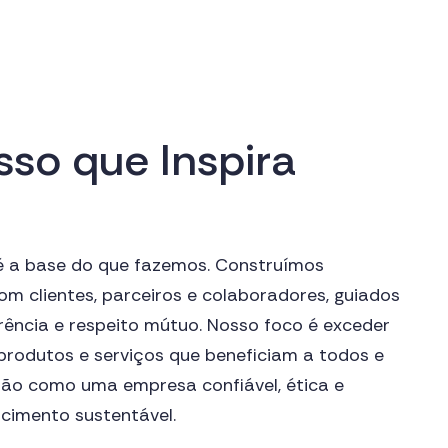
s
s
o
q
u
e
I
n
s
p
i
r
a
 é a base do que fazemos. Construímos
om clientes, parceiros e colaboradores, guiados
rência e respeito mútuo. Nosso foco é exceder
produtos e serviços que beneficiam a todos e
ão como uma empresa confiável, ética e
imento sustentável.