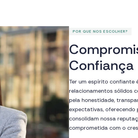
POR QUE NOS ESCOLHER?
C
o
m
p
r
o
m
i
C
o
n
f
i
a
n
ç
a
Ter um espírito confiante
relacionamentos sólidos c
pela honestidade, transpa
expectativas, oferecendo 
consolidam nossa reputaç
comprometida com o cresc