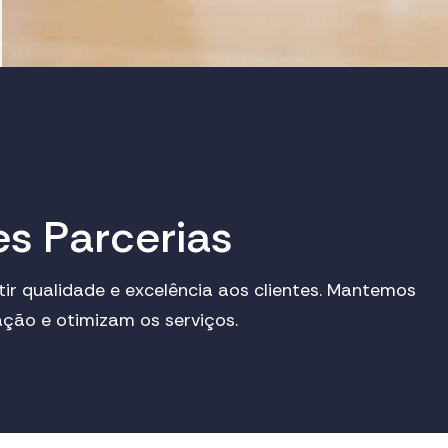
e
s
P
a
r
c
e
r
i
a
s
r qualidade e excelência aos clientes. Mantemos
ção e otimizam os serviços.