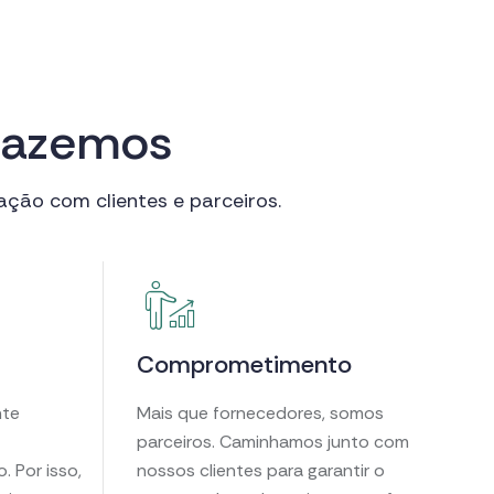
a
z
e
m
o
s
ação com clientes e parceiros.
Comprometimento
nte
Mais que fornecedores, somos
parceiros. Caminhamos junto com
 Por isso,
nossos clientes para garantir o