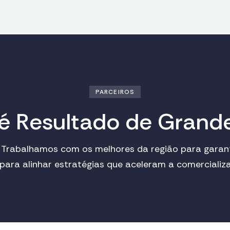
PARCEIROS
é
R
e
s
u
l
t
a
d
o
d
e
G
r
a
n
d
 Trabalhamos com os melhores da região para garanti
ra alinhar estratégias que aceleram a comercializa