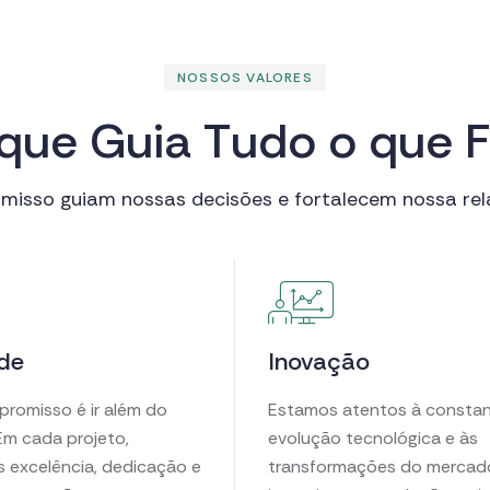
NOSSOS VALORES
q
u
e
G
u
i
a
T
u
d
o
o
q
u
e
F
misso guiam nossas decisões e fortalecem nossa rel
de
Inovação
romisso é ir além do
Estamos atentos à consta
Em cada projeto,
evolução tecnológica e às
 excelência, dedicação e
transformações do mercado.