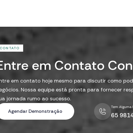
CONTATO
E
n
t
r
e
e
m
C
o
n
t
a
t
o
C
o
n
ntre em contato hoje mesmo para discutir como pod
egócios. Nossa equipe está pronta para fornecer resp
ua jornada rumo ao sucesso.
Tem Alguma 
Agendar Demonstração
65 981