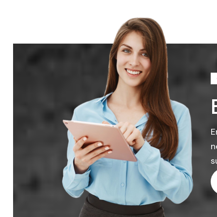
E
n
s