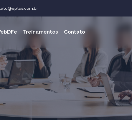
tato@eptus.com.br
ebDFe
Treinamentos
Contato