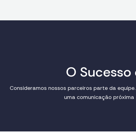
O
S
u
c
e
s
s
o
Consideramos nossos parceiros parte da equipe.
uma comunicação próxima pa