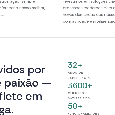
superação, sempre
investimos em soluções cria
ferecer o nosso melhor,
processos modernos para a
as.
novas demandas dos nossos
com agilidade e inteligência.
32
+
v
i
d
o
s
p
o
r
ANOS DE
e
p
a
i
x
ã
o
—
EXPERIÊNCIA
3600
+
f
l
e
t
e
e
m
CLIENTES
SATISFEITOS
50
+
g
a
.
FUNCIONALIDADES