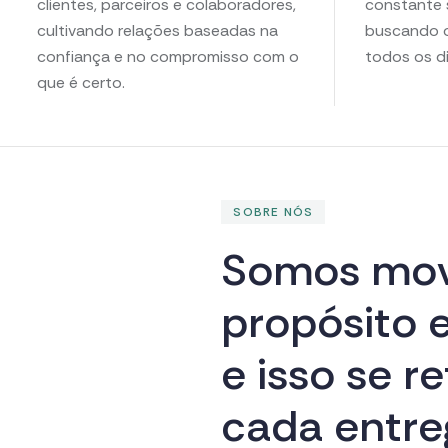
clientes, parceiros e colaboradores,
constante 
cultivando relações baseadas na
buscando o
confiança e no compromisso com o
todos os di
que é certo.
SOBRE NÓS
S
o
m
o
s
m
o
p
r
o
p
ó
s
i
t
o
e
i
s
s
o
s
e
r
e
c
a
d
a
e
n
t
r
e