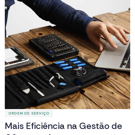
ORDEM DE SERVIÇO
M
a
i
s
E
f
i
c
i
ê
n
c
i
a
n
a
G
e
s
t
ã
o
d
e