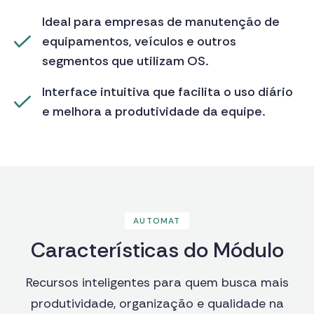
Ideal para empresas de manutenção de
equipamentos, veículos e outros
segmentos que utilizam OS.
Interface intuitiva que facilita o uso diário
e melhora a produtividade da equipe.
AUTOMAT
C
a
r
a
c
t
e
r
í
s
t
i
c
a
s
d
o
M
ó
d
u
l
o
Recursos inteligentes para quem busca mais
produtividade, organização e qualidade na