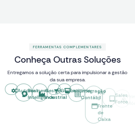
FERRAMENTAS COMPLEMENTARES
C
o
n
h
e
ç
a
O
u
t
r
a
s
S
o
l
u
ç
õ
e
s
Entregamos a solução certa para impulsionar a gestão
da sua empresa.
Automat
Business
Gestão
Gourmet
Laticínio
Integração
PAF
Sales
Pri
Intelligence
Industrial
Contábil
-
Force
Mó
Frente
de
Caixa