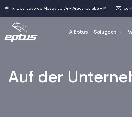
R. Des. José de Mesquita, 74 - Araes, Cuiabá - MT
con
A Eptus
Soluções
W
Auf der Untern